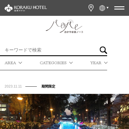
AREA
CATEGORIES
YEAR
2023.11.11
期間限定