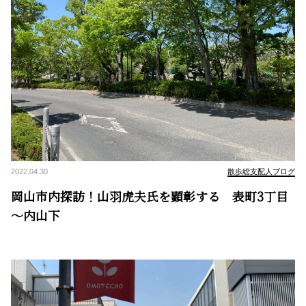
2022.04.30
散歩総支配人ブログ
岡山市内探訪！山羽虎夫氏を顕彰する 表町3丁目
～内山下