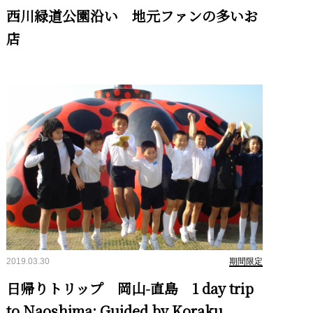
西川緑道公園沿い 地元ファンの多いお
店
2019.03.30
期間限定
日帰りトリップ 岡山-直島 1 day trip
to Naoshima: Guided by Koraku