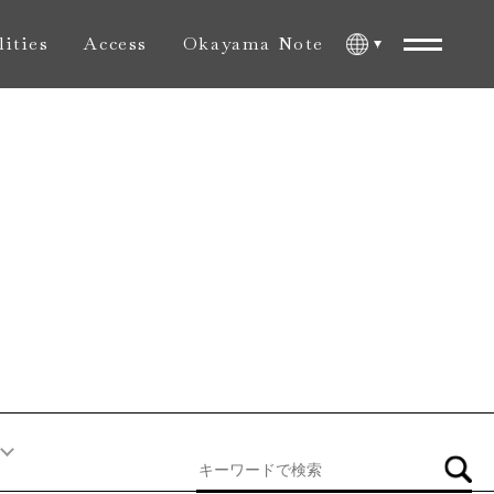
lities
Access
Okayama Note
内施設
アクセス
おかやま旅ノート