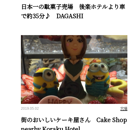
日本一の駄菓子売場 後楽ホテルより車
で約35分♪ DAGASHI
2019.05.02
穴場
街のおいしいケーキ屋さん Cake Shop
nearby Koraku Hotel