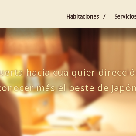
Habitaciones
Servicio
erta hacia cualquier direcci
conocer más el oeste de Japón