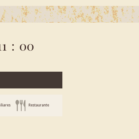
11：00
liares
Restaurante