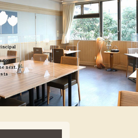
incipal
s to
he next.
ests