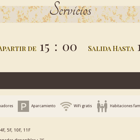
Servicios
15：00
Apartir de
Salida Hasta
madores
Aparcamiento
WiFi gratis
Habitaciones fami
4F, 5F, 10F, 11F