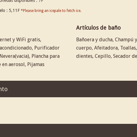
nedas disponibles : 7F
elo : 5,11F
*Please bring an icepale to fetch ice.
Artículos de baño
rnet y WiFi gratis,
Bañoera y ducha, Champú y 
acondicionado, Purificador
cuerpo, Afeitadora, Toallas,
Nevera(vacia), Plancha para
dientes, Cepillo, Secador d
 en aerosol, Pijamas
nto