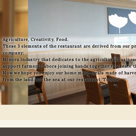
Agriculture, Creativity, Food.
These 3 elements of the restaurant are derived from our pr
company;
Minoru Industry that dedicates to the agricultural busines
support farmers' labors joining hands together to create t
Now we hope you enjoy our home made meals made of harv
from the land and the sea at our restaurant 'Tomoe'.