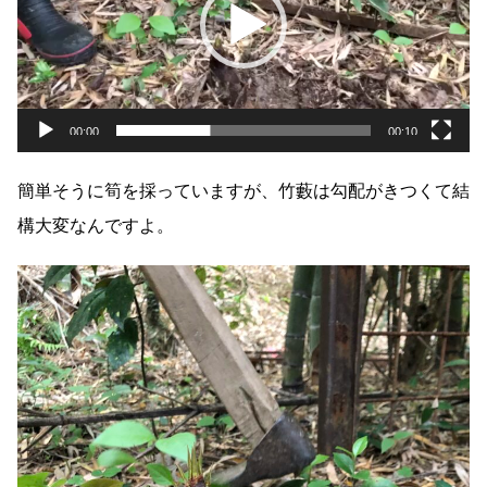
レ
ー
ヤ
00:00
00:10
ー
簡単そうに筍を採っていますが、竹藪は勾配がきつくて結
構大変なんですよ。