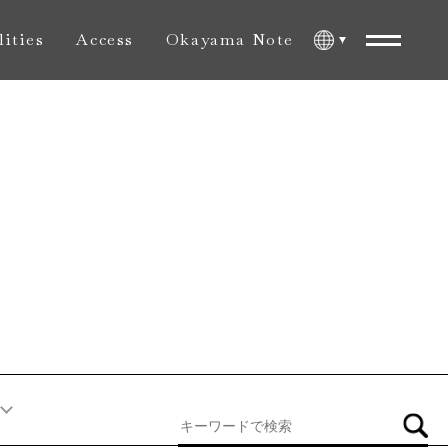
lities
Access
Okayama Note
内施設
アクセス
おかやま旅ノート