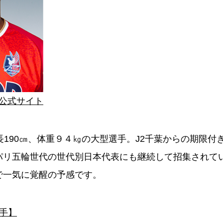
グ公式サイト
長190㎝、体重９４㎏の大型選手。J2千葉からの期限付
パリ五輪世代の世代別日本代表にも継続して招集されて
で一気に覚醒の予感です。
手】