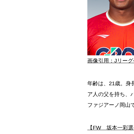
画像引用：Jリー
年齢は、21歳。身
ア人の父を持ち、
ファジアーノ岡山
【FW 坂本一彩選