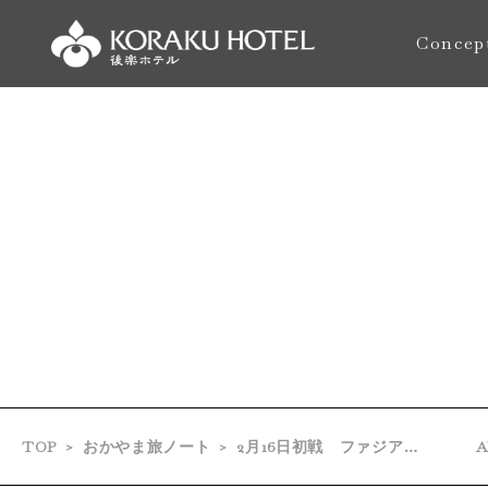
Concep
おもてな
TOP
おかやま旅ノート
2月16日初戦 ファジアーノ岡山、J1目指してがんばれ！
A