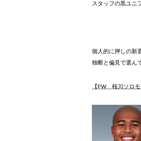
スタッフの黒ユニフ
個人的に押しの新
独断と偏見で選ん
【FW 桜川ソロ