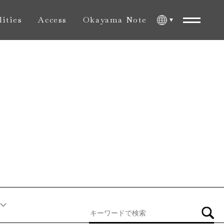
lities
Access
Okayama Note
内施設
アクセス
おかやま旅ノート