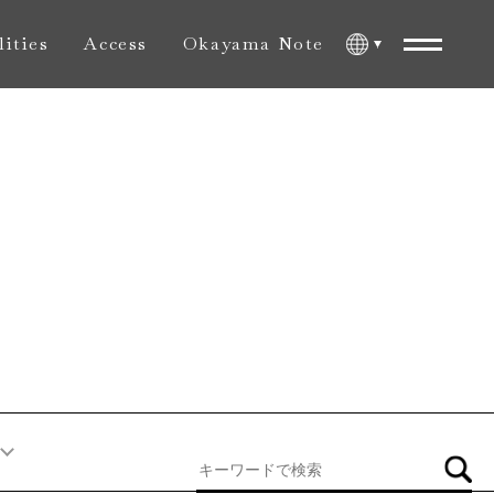
lities
Access
Okayama Note
内施設
アクセス
おかやま旅ノート