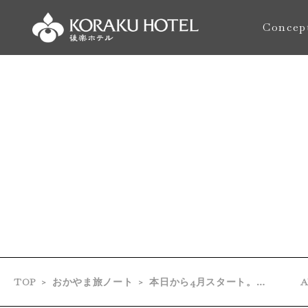
Concep
おもてな
TOP
おかやま旅ノート
本日から4月スタート。プラスティック資源循環促進法のこと。。。
A