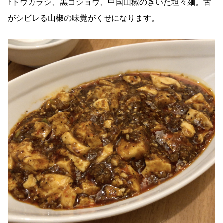
↑トウガラシ、黒コショウ、中国山椒のきいた坦々麺。舌
がシビレる山椒の味覚がくせになります。