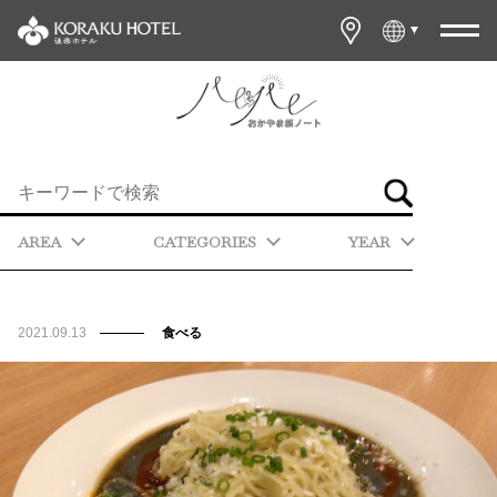
AREA
CATEGORIES
YEAR
2021.09.13
食べる